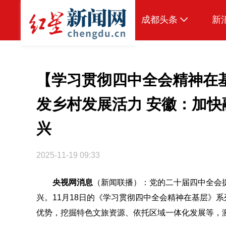
成都头条
新
原创
本地
【学习贯彻四中全会精神在
国内
发乡村发展活力 安徽：加快
区域
兴
头条智造
2025-11-19 09:33
热点专题
传真机
央视网
消息
（新闻联播）：党的二十届四中全会
兴。11月18日的《学习贯彻四中全会精神在基层》
公示
优势，挖掘特色文旅资源、依托区域一体化发展等，