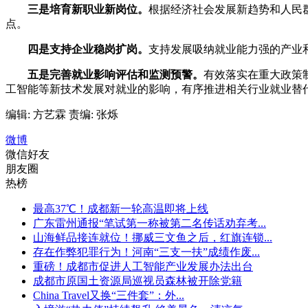
三是培育新职业新岗位。
根据经济社会发展新趋势和人民
点。
四是支持企业稳岗扩岗。
支持发展吸纳就业能力强的产业
五是完善就业影响评估和监测预警。
有效落实在重大政策
工智能等新技术发展对就业的影响，有序推进相关行业就业替
编辑: 方艺霖
责编: 张烁
微博
微信好友
朋友圈
热榜
最高37℃！成都新一轮高温即将上线
广东雷州通报“笔试第一称被第二名传话劝弃考...
山海鲜品接连就位！挪威三文鱼之后，红旗连锁...
存在作弊犯罪行为！河南“三支一扶”成绩作废...
重磅！成都市促进人工智能产业发展办法出台
成都市原国土资源局巡视员森林被开除党籍
China Travel又换“三件套”：外...