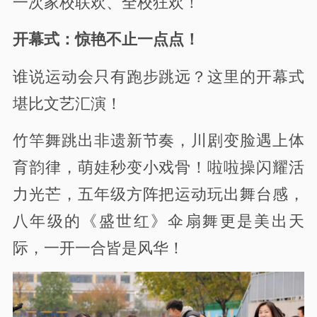
一次家校联欢、全校狂欢！
开幕式：惊艳不止一点点！
谁说运动会只有跑步跳远？这里的开幕式
堪比文艺汇演！
竹竿舞跳出非遗新节奏，川剧变脸遇上体
育韵律，萌娃秒变小戏骨！啦啦操闪耀活
力光芒，五年级方阵把运动玩出舞台感，
八年级的《盛世红》伞扇舞更是美出天
际，一开一合皆是风华！