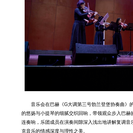
音乐会在巴赫《G大调第三号勃兰登堡协奏曲》
的悠扬与小提琴的细腻交织回响，带领观众步入巴赫
连奏响，乐团成员在演奏间隙深入浅出地讲解复调音
克音乐的情感深度与理性之美。