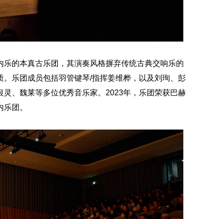
内乐的本真古乐团，其演奏风格摒弃传统古典交响乐的
质。乐团成员包括羽管键琴/指挥姜维桦，以及刘珣、彭
灵、魏莱等多位优秀音乐家。2023年，乐团荣获巴赫
内乐团。