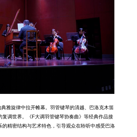
的典雅旋律中拉开帷幕。羽管键琴的清越、巴洛克木笛
的复调世界。《F大调羽管键琴协奏曲》等经典作品接
乐的精密结构与艺术特色，引导观众在聆听中感受巴洛