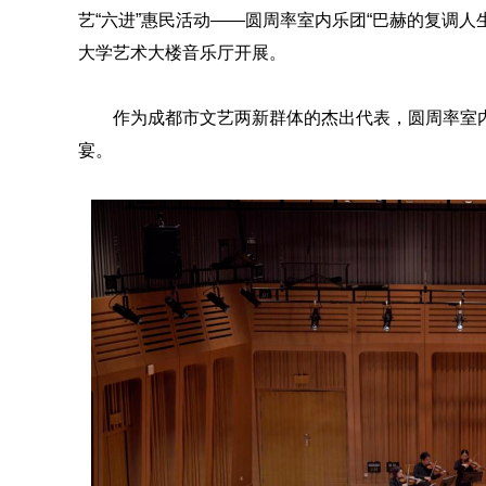
艺“六进”惠民活动——圆周率室内乐团“巴赫的复调
大学艺术大楼音乐厅开展。
作为成都市文艺两新群体的杰出代表，圆周率室
宴。