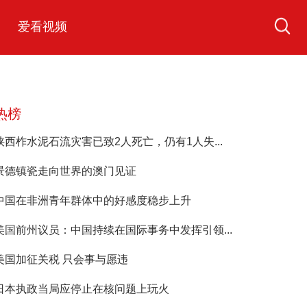
爱看视频
热榜
陕西柞水泥石流灾害已致2人死亡，仍有1人失...
景德镇瓷走向世界的澳门见证
中国在非洲青年群体中的好感度稳步上升
美国前州议员：中国持续在国际事务中发挥引领...
美国加征关税 只会事与愿违
日本执政当局应停止在核问题上玩火