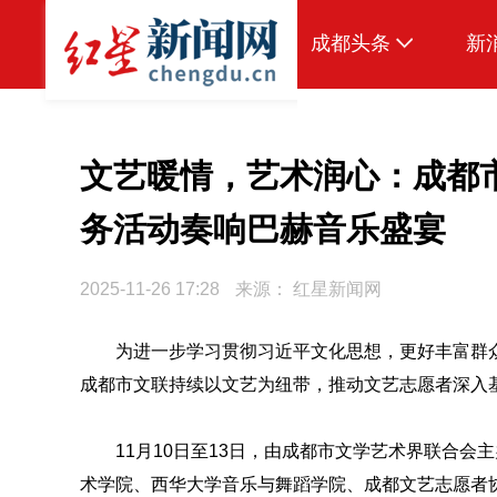
成都头条
新
原创
本地
文艺暖情，艺术润心：成都市
国内
务活动奏响巴赫音乐盛宴
区域
2025-11-26 17:28
来源：
红星新闻网
头条智造
热点专题
为进一步学习贯彻习近平文化思想，更好丰富群
成都市文联持续以文艺为纽带，推动文艺志愿者深入
传真机
公示
11月10日至13日，由成都市文学艺术界联合会
术学院、西华大学音乐与舞蹈学院、成都文艺志愿者