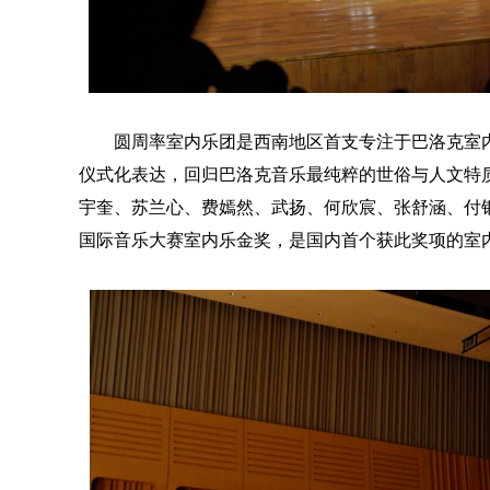
圆周率室内乐团是西南地区首支专注于巴洛克室
仪式化表达，回归巴洛克音乐最纯粹的世俗与人文特
宇奎、苏兰心、费嫣然、武扬、何欣宸、张舒涵、付银
国际音乐大赛室内乐金奖，是国内首个获此奖项的室