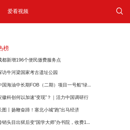
爱看视频
热榜
成都新增196个便民缴费服务点
探访牛河梁国家考古遗址公园
中国海油中长期FOB（二期）项目一号船“绿...
安徽科创何以加速“变现”？｜活力中国调研行
长图丨扬鞭奋蹄！塞北小城“跑”出马经济
传销头目出狱后变“国学大师”办书院，收费1...