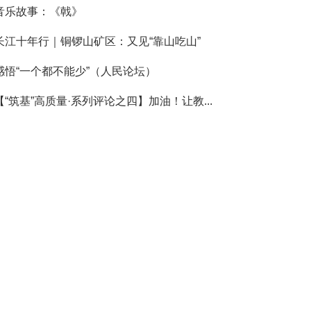
音乐故事：《戟》
长江十年行｜铜锣山矿区：又见“靠山吃山”
感悟“一个都不能少”（人民论坛）
【“筑基”高质量·系列评论之四】加油！让教...