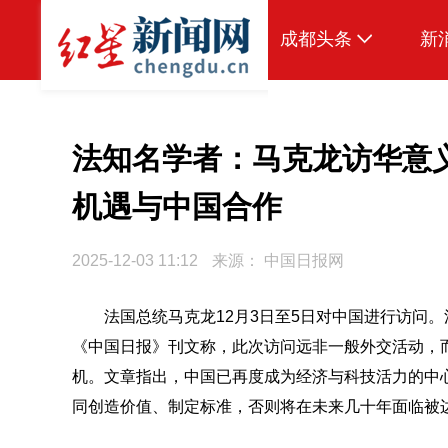
成都头条
新
原创
本地
法知名学者：马克龙访华意
国内
机遇与中国合作
区域
2025-12-03 11:12
来源：
中国日报网
头条智造
热点专题
法国总统马克龙12月3日至5日对中国进行访问
《中国日报》刊文称，此次访问远非一般外交活动，
传真机
机。文章指出，中国已再度成为经济与科技活力的中
公示
同创造价值、制定标准，否则将在未来几十年面临被