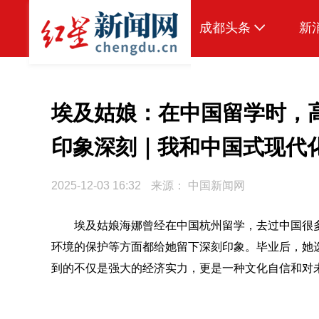
成都头条
新
原创
本地
埃及姑娘：在中国留学时，
国内
印象深刻｜我和中国式现代
区域
2025-12-03 16:32
来源：
中国新闻网
头条智造
热点专题
埃及姑娘海娜曾经在中国杭州留学，去过中国很
环境的保护等方面都给她留下深刻印象。毕业后，她
传真机
到的不仅是强大的经济实力，更是一种文化自信和对
公示