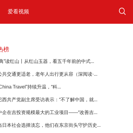
爱看视频
热榜
“典”读红山丨从红山玉器，看五千年前的中式...
公共交通更适老，老年人出行更从容（深阅读·...
China Travel”持续升温，“科...
巴西共产党副主席受访表示：“不了解中国，就...
中企在吉投资规模最大的工业项目——“改善吉...
当日本社会选择淡忘，他们在东京街头守护历史...