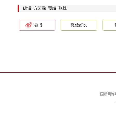
编辑: 方艺霖
责编: 张烁
微博
微信好友
国新网许可