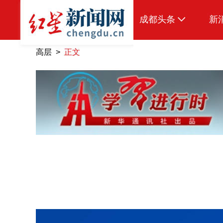
成都头条
新
原创
高层 >
正文
本地
国内
区域
头条智造
热点专题
传真机
公示