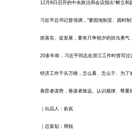
12月8日召开的中央政治局会议指出“树立和践
习近平总书记曾强调，“要因地制宜、因时制宜
抓落实、促发展，要有只争朝夕的担当勇气，
20多年前，习近平同志在浙江工作时曾写过这
经济工作千头万绪，怎么看、怎么干、为了谁，
善弈者谋势，善谋者致远。认识规律、尊重规
｜出品人：俞岚
｜总策划：周锐