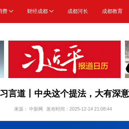
消费
财经成都
成都河长
成都教育
生活
招采成都
习言道丨中央这个提法，大有深
来源：
中新网
发布时间：2025-12-14 21:08:44