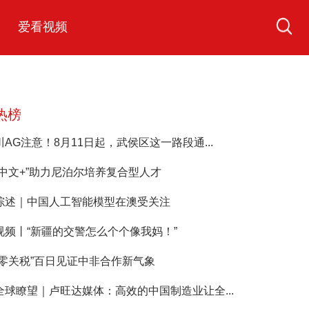
爱看视频
热榜
川AG注意！8月11日起，武侯区这一路段通...
“中文+”助力尼泊尔培养复合型人才
综述｜中国人工智能模型在澳受关注
视频丨“新疆的交警怎么个个像我妈！”
“零关税”百日见证中非合作新气象
全球瞭望｜卢旺达媒体：高效的中国制造业让全...