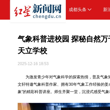
成都头条
新
原创
本地
气象科普进校园 探秘自然
国内
天立学校
区域
2025-12-16 18:53
头条智造
为激发青少年对气象科学的探索热情，普及气象知
热点专题
文轩特邀气象科普作家、拥有30年气象工作经验的姜
传真机
象”的精彩科普讲座。师生齐聚一堂，沉浸式感受气象
公示