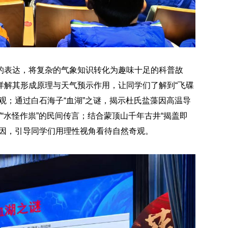
的表达，将复杂的气象知识转化为趣味十足的科普故
详解其形成原理与天气预示作用，让同学们了解到“飞碟
观；通过白石海子“血湖”之谜，揭示杜氏盐藻因高温导
“水怪作祟”的民间传言；结合蒙顶山千年古井“揭盖即
成因，引导同学们用理性视角看待自然奇观。