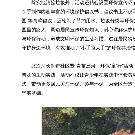
除实地清捡垃圾外，活动还精心设置环保宣传环
亲手制作内容丰富的环境保护倡议书，倡议书上不仅写
园”等真挚倡议，还绘制了节约用水、垃圾分类等环保
园里的路人、周边居民宣传环保知识，耐心讲解保护
与环保行动，养成文明环保的生活习惯。过往居民纷
守护身边环境，有效推动了“小手拉大手”的环保共治
此次河长制进社区暨“青苗巡河・环保‘童’行”
普及的生动实践。活动不仅让青少年在实践中体验劳动
式，带动更多居民关注环保、参与环保，为全区营造“
坚实基础。