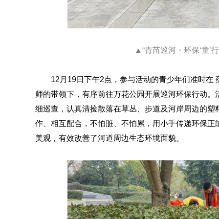
▲“青苗巡河・环保‘童’
12月19日下午2点，参与活动的青少年们准时
师的带领下，有序前往万花公园开展巡河环保行动。
细巡查，认真清捡散落在草丛、步道及河岸周边的塑
作、相互配合，不怕脏、不怕累，用小手传递环保正
美观，有效改善了河道周边生态环境面貌。