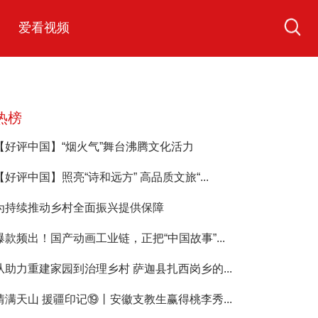
爱看视频
热榜
【好评中国】“烟火气”舞台沸腾文化活力
【好评中国】照亮“诗和远方” 高品质文旅“...
为持续推动乡村全面振兴提供保障
爆款频出！国产动画工业链，正把“中国故事”...
从助力重建家园到治理乡村 萨迦县扎西岗乡的...
情满天山 援疆印记⑲丨安徽支教生赢得桃李秀...