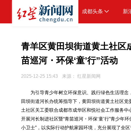
成都头条
新
原创
本地
青羊区黄田坝街道黄土社区
国内
苗巡河・环保‘童’行”活动
区域
2025-12-25 15:43
来源：
红星新闻网
头条智造
热点专题
为引导青少年树立环保意识、践行绿色生活理念，
田坝街道河长办统筹指导下，黄田坝街道黄土社区党
传真机
土社区关工委联合成都市成华区和悦社会工作服务中
公示
开展河长制进社区暨“青苗巡河・环保‘童’行”青少年
小卫士”，以实际行动护航家园环境，充分展现了全区