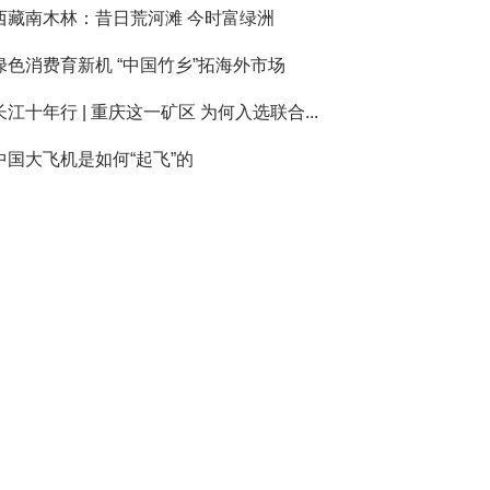
西藏南木林：昔日荒河滩 今时富绿洲
绿色消费育新机 “中国竹乡”拓海外市场
长江十年行 | 重庆这一矿区 为何入选联合...
中国大飞机是如何“起飞”的