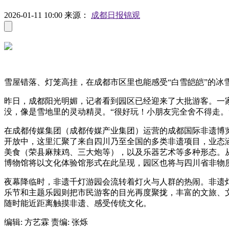
2026-01-11 10:00
来源：
成都日报锦观
雪屋错落、灯笼高挂，在成都市区里也能感受“白雪皑皑”的冰雪
昨日，成都阳光明媚，记者看到园区已经迎来了大批游客。一
没，像是雪地里的灵动精灵。“很好玩！小朋友完全舍不得走。
在成都传媒集团（成都传媒产业集团）运营的成都国际非遗博览
开放中，这里汇聚了来自四川乃至全国的多类非遗项目，业态
美食（荣县麻辣鸡、三大炮等），以及乐器艺术等多种形态。
博物馆将以文化体验馆形式在此呈现，园区也将与四川省非物
夜幕降临时，非遗千灯游园会流转着灯火与人群的热闹。非遗
乐节和主题乐园则把市民游客的目光再度聚拢，丰富的文旅、文
随时能近距离触摸非遗、感受传统文化。
编辑: 方艺霖
责编: 张烁