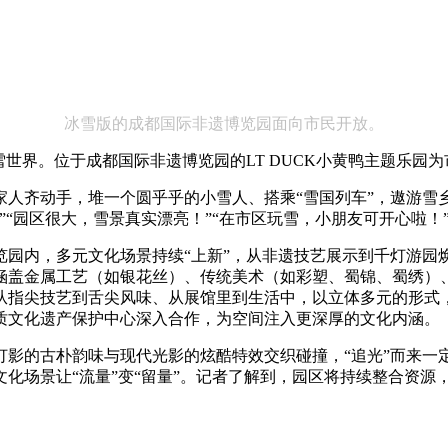
冰雪版的成都国际非遗博览园面向市民开放。
世界。位于成都国际非遗博览园的LT DUCK小黄鸭主题乐园为
家人齐动手，堆一个圆乎乎的小雪人、搭乘“雪国列车”，遨游雪
”“园区很大，雪景真实漂亮！”“在市区玩雪，小朋友可开心啦
园内，多元文化场景持续“上新”，从非遗技艺展示到千灯游园焕
涵盖金属工艺（如银花丝）、传统美术（如彩塑、蜀锦、蜀绣）
从指尖技艺到舌尖风味、从展馆里到生活中，以立体多元的形式
质文化遗产保护中心深入合作，为空间注入更深厚的文化内涵。
灯影的古朴韵味与现代光影的炫酷特效交织碰撞，“追光”而来一
化场景让“流量”变“留量”。记者了解到，园区将持续整合资源