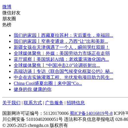
微博
微信好友
朋友圈
热榜
我们的家园丨西藏夏拉苏村：灾后重生，幸福回...
我们的家园丨窄巷变通途，乃西“让”出和美新...
新疆女孩在天津偶遇了一个人，瞬间哭红双眼！
全球媒体聚焦︱外媒：美国劳动力市场正在走弱
蓝厅观察丨美国筑起AI墙：老戏重演激化国内...
全球媒体聚焦丨“中国冲击2.0”论调折射出...
高端访谈丨专访《联合国气候变化框架公约》秘...
中企在吉实施灌溉工程、光伏发电项目助力民生...
China Cool盛夏出圈｜来中国“Co...
健身的你 健康的你
关于我们
|
联系方式
|
广告服务
|
招聘信息
国新网许可证编号：51120170006
蜀ICP备14016819号-8
ICP许
川公网安备 51010402000051号 违法和不良信息举报电话 028-860
© 2005-2025 chengdu.cn 版权所有