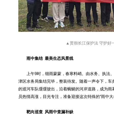
▲贯彻长江保护法 守护好
雨中集结 最美生态风景线
上午9时，细雨蒙蒙，春寒料峭。由水务、执法
津区水务局集结完毕，整装待发。随着一声令下，车身
的巡河车队缓缓驶出，沿着蜿蜒的河岸道路，成为雨
员热情高涨，目光专注，准备迎接这次特殊的“雨中大
靶向巡查 风雨中查漏补缺