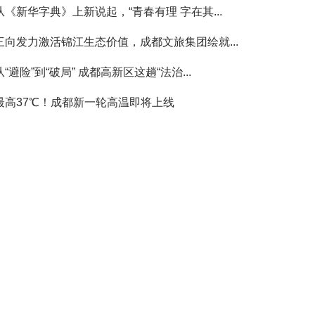
从《新华字典》上新说起，“青春有理 字在其...
三向发力激活锦江生态价值，成都文旅集团绘就...
从“避险”到“破局” 成都高新区这趟“法治...
最高37℃！成都新一轮高温即将上线