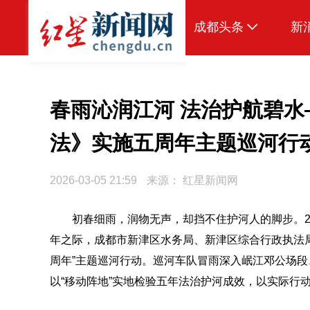
成都头条
新
原创
本地
春雨沁润江河 法治护航碧
国内
法》实施五周年主题巡河行
头条智造
2026-03-05 21:59
来源：
红星新闻网
热点专题
传真机
初春细雨，润物无声，却挡不住护河人的脚步。2
年之际，成都市新津区水务局、新津区综合行政执法
公示
周年”主题巡河行动。巡河车队冒雨深入岷江邓公场
以“移动阵地”实地检验五年法治护河成效，以实际行动