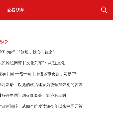
爱看视频
热榜
学习·知行丨“敦煌，我心向往之”
人民论坛网评 | “文化列车”：从“送文化...
理响中国·一笔一画｜推进城市更新，勾勒“幸...
学习新语｜以党的政治建设为统领加强党的各方...
【好评中国】烟火氤氲处，经济脉动时
时政新闻眼丨从四个维度读懂今年以来中国元首...