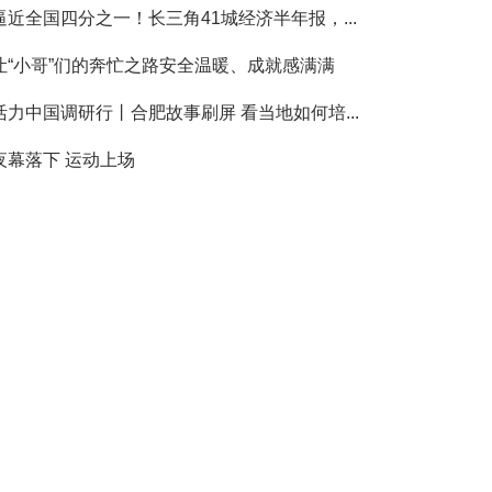
逼近全国四分之一！长三角41城经济半年报，...
让“小哥”们的奔忙之路安全温暖、成就感满满
活力中国调研行丨合肥故事刷屏 看当地如何培...
夜幕落下 运动上场