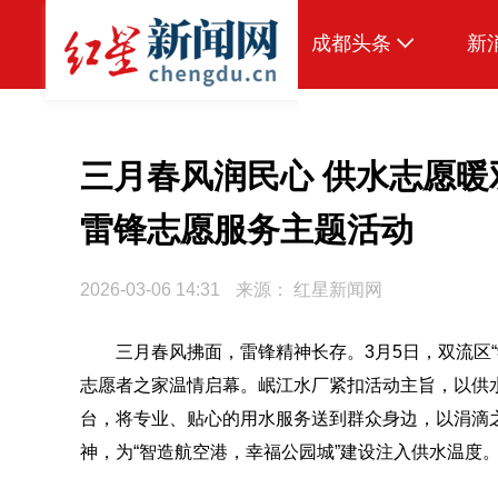
成都头条
新
原创
本地
三月春风润民心 供水志愿
国内
雷锋志愿服务主题活动
头条智造
2026-03-06 14:31
来源：
红星新闻网
热点专题
传真机
三月春风拂面，雷锋精神长存。3月5日，双流区“
志愿者之家温情启幕。岷江水厂紧扣活动主旨，以供
公示
台，将专业、贴心的用水服务送到群众身边，以涓滴
神，为“智造航空港，幸福公园城”建设注入供水温度