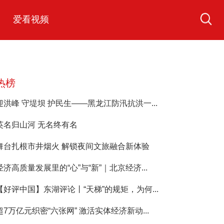
爱看视频
热榜
迎洪峰 守堤坝 护民生——黑龙江防汛抗洪一...
英名归山河 无名终有名
舞台扎根市井烟火 解锁夜间文旅融合新体验
经济高质量发展里的“心”与“新”｜北京经济...
【好评中国】东湖评论丨“天梯”的规矩，为何...
超7万亿元织密“六张网” 激活实体经济新动...