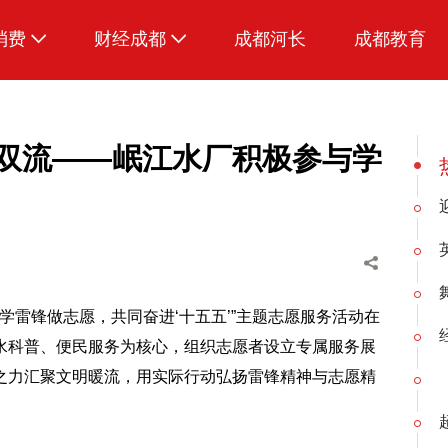
消费
财经成都
成都河长
成都教育
生活
爱看短剧
暖双流——岷江水厂积极参与学
爱看萌宠
学雷锋做志愿，共同奋进‘十五五’”主题志愿服务活动在
水科普、便民服务为核心，组织志愿者设立专属服务展
之力汇聚文明暖流，用实际行动弘扬雷锋精神与志愿精
。