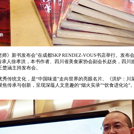
新书发布会”在成都SKP RENDEZ-VOUS书店举行。发布会由
性传承人徐孝洪，本书作者、四川省美食家协会副会长赵炎，四川
王楚涵主持发布会。
秀传统文化，是“中国味道”走向世界的亮眼名片。《洪炉：川菜
焦传承与创新，呈现深蕴人文意趣的“烟火实录”“饮食进化论”