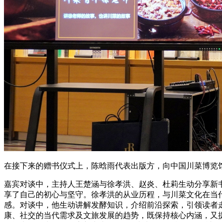
在接下来的赠书仪式上，陈晗雨代表出版方，向中国川菜博览
嘉宾对谈中，主持人王楚涵与徐孝洪、赵炎、杜莉生动分享新书
享了自己的初心与坚守。徐孝洪的从业历程，与川菜文化在当
感。对谈中，他生动讲解发酵知识，介绍前沿探索，引领读者
康、社交的当代需求及文旅发展的趋势，既保持核心内涵，又