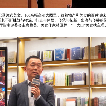
录片式美文、100余幅高清大图里，藏着物产和美食的百种滋
展现其不断挑战与锤炼、行走与体悟、传承与拓新、出海与传播
厅指南评委会主席蔡昊、美食作家林卫辉、“一大口”美食榜主