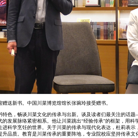
馆赠送新书。中国川菜博览馆馆长张琬玲接受赠书。
特色，畅谈川菜文化的传承与出新。谈及读者们最关注的话题—
代的发展脉络紧密相系。他让川菜跳出“经验传承”的框架，用科
走进科学烹饪的世界。关于川菜的传承与现代化表达，杜莉表示
提升品质。教育是川菜传承的重要阵地，专业院校应坚持传承文