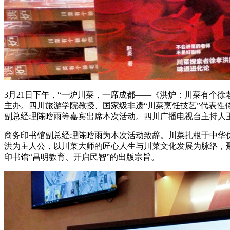
3月21日下午，“一炉川菜，一席成都——《洪炉：川菜有个徐老师》
主办。四川旅游学院教授、国家级非遗“川菜烹饪技艺”代表
副总经理陈晗雨等嘉宾出席本次活动。四川广播电视台主持人
商务印书馆副总经理陈晗雨为本次活动致辞。川菜扎根于中华优
洪为主人公，以川菜大师的匠心人生与川菜文化发展为脉络，聚
印书馆“昌明教育、开启民智”的出版宗旨。