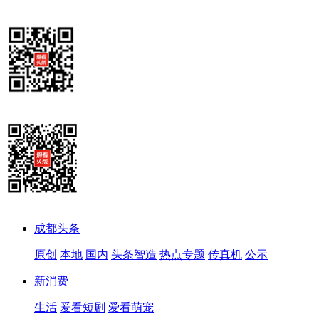
成都头条
原创
本地
国内
头条智造
热点专题
传真机
公示
新消费
生活
爱看短剧
爱看萌宠