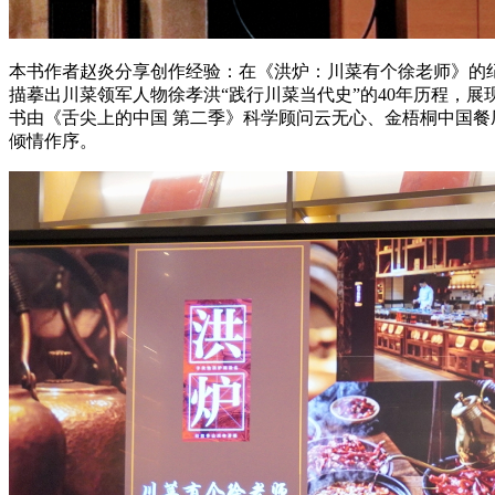
本书作者赵炎分享创作经验：在《洪炉：川菜有个徐老师》的纪
描摹出川菜领军人物徐孝洪“践行川菜当代史”的40年历程，
书由《舌尖上的中国 第二季》科学顾问云无心、金梧桐中国餐
倾情作序。