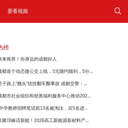
爱看视频
热榜
快来推荐！你身边的成都好人
成都首个动态微公交上线，3元随约随到，5分...
男子路上“翘头”炫技翻车酿事故 成都交警：...
成都市社会组织和慈善福利服务中心推动202...
“中学教师招聘笔试前13名被淘汰，后5名进...
共聚邛崃话新能！2026高工新能源新材料产...