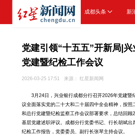
成都头条
新
原创
本地
党建引领“十五五”开新局|兴
国内
党建暨纪检工作会议
头条智造
2026-03-25 17:51
来源：
红星新闻网
热点专题
传真机
3月24日，兴业银行成都分行召开2026年党建
议全面落实党的二十大和二十届四中全会精神，按照
公示
和总行党建暨纪检监察工作会议部署要求，总结回顾20
基层党建述职评议。成都分行党委书记、行长胡斌出
纪检工作报告，党委委员、副行长张琴主持会议。