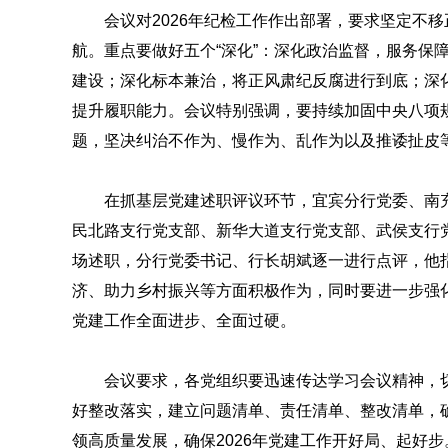
会议对2026年纪检工作作出部署，要求坚定不
航。重点要做好五个“深化”：深化政治监督，服务保
建设；深化标本兼治，将正风肃纪反腐进行到底；深
提升履职能力。会议特别强调，要持续加固中央八项规
题，坚决纠治不作为、慢作为、乱作为以及推诿扯皮
在抓基层党建述职评议环节，宜宾分行党委、南
民北路支行党支部、新华大道支行党支部、武侯支行
场述职，分行党委书记、行长胡斌逐一进行点评，他
济、助力乡村振兴等方面积极作为，同时要进一步强
党建工作全面进步、全面过硬。
会议要求，各党组织要迅速传达学习会议精神，
好整改落实，建立问题清单、责任清单、整改清单，
领高质量发展，确保2026年党建工作开好局、起好步