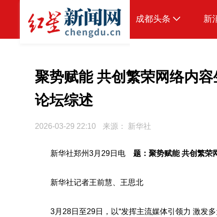
成都头条
新
原创
本地
聚势赋能 共创繁荣网络内容
国内
论坛综述
头条智造
2026-03-29 22:10
来源：
新华社
热点专题
传真机
新华社郑州3月29日电
题：聚势赋能 共创繁荣
公示
新华社记者王前慧、王思北
3月28日至29日，以“发挥主流媒体引领力 激