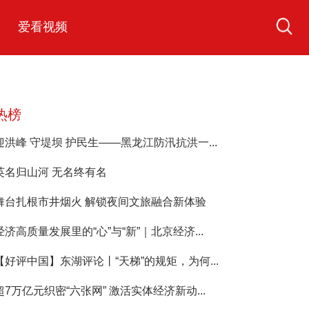
爱看视频
热榜
迎洪峰 守堤坝 护民生——黑龙江防汛抗洪一...
英名归山河 无名终有名
舞台扎根市井烟火 解锁夜间文旅融合新体验
经济高质量发展里的“心”与“新”｜北京经济...
【好评中国】东湖评论丨“天梯”的规矩，为何...
超7万亿元织密“六张网” 激活实体经济新动...