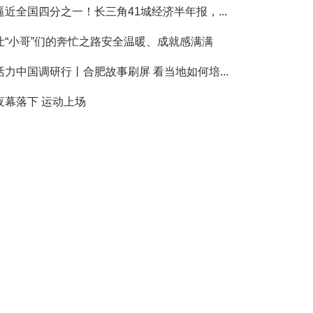
逼近全国四分之一！长三角41城经济半年报，...
让“小哥”们的奔忙之路安全温暖、成就感满满
活力中国调研行丨合肥故事刷屏 看当地如何培...
夜幕落下 运动上场