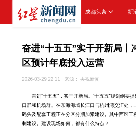
成都头条
新
原创
本地
奋进“十五五”实干开新局丨
国内
区预计年底投入运营
头条智造
2026-03-29 22:11
来源：
央视新闻
热点专题
传真机
奋进“十五五”，实干开新局。“十五五”规划纲
口群和机场群。在东海海域长江口与杭州湾交汇处，
公示
码头及配套工程正在分区分期加紧建设。其中西区工
刺建设。建设现场如何，都有什么特点？