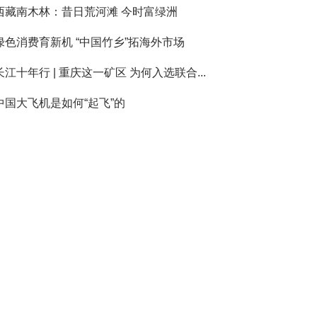
西藏南木林：昔日荒河滩 今时富绿洲
绿色消费育新机 “中国竹乡”拓海外市场
长江十年行 | 重庆这一矿区 为何入选联合...
中国大飞机是如何“起飞”的