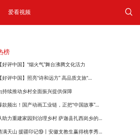
爱看视频
热榜
【好评中国】“烟火气”舞台沸腾文化活力
【好评中国】照亮“诗和远方” 高品质文旅“...
为持续推动乡村全面振兴提供保障
爆款频出！国产动画工业链，正把“中国故事”...
从助力重建家园到治理乡村 萨迦县扎西岗乡的...
情满天山 援疆印记⑲丨安徽支教生赢得桃李秀...