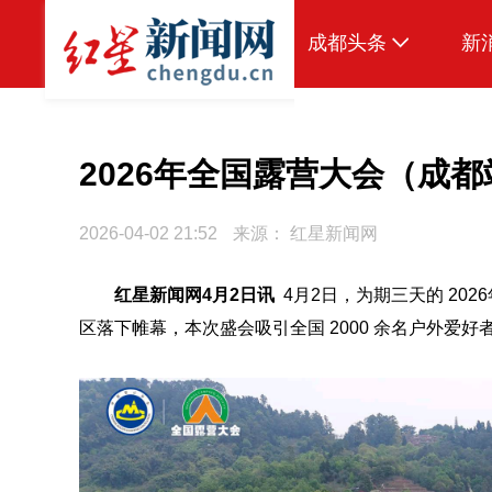
成都头条
新
原创
本地
2026年全国露营大会（成
国内
2026-04-02 21:52
来源：
红星新闻网
头条智造
红星新闻网4月2日讯
4月2日，为期三天的 20
热点专题
区落下帷幕，本次盛会吸引全国 2000 余名户外爱
传真机
公示