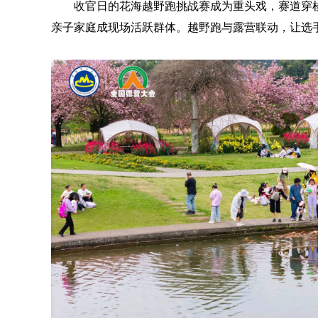
收官日的花海越野跑挑战赛成为重头戏，赛道穿
亲子家庭成现场活跃群体。越野跑与露营联动，让选