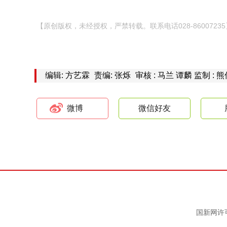
【原创版权，未经授权，严禁转载。联系电话028-86007235
编辑: 方艺霖
责编: 张烁
审核 : 马兰 谭麟 监制 : 
微博
微信好友
国新网许可