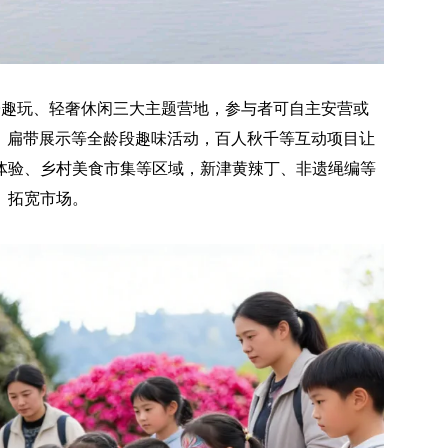
空、亲子趣玩、轻奢休闲三大主题营地，参与者可自主安营或
验、扁带展示等全龄段趣味活动，百人秋千等互动项目让
体验、乡村美食市集等区域，新津黄辣丁、非遗绳编等
、拓宽市场。