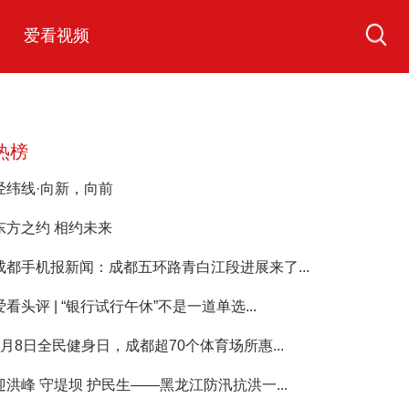
爱看视频
热榜
经纬线·向新，向前
东方之约 相约未来
成都手机报新闻：成都五环路青白江段进展来了...
爱看头评 | “银行试行午休”不是一道单选...
8月8日全民健身日，成都超70个体育场所惠...
迎洪峰 守堤坝 护民生——黑龙江防汛抗洪一...