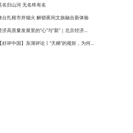
英名归山河 无名终有名
舞台扎根市井烟火 解锁夜间文旅融合新体验
经济高质量发展里的“心”与“新”｜北京经济...
【好评中国】东湖评论丨“天梯”的规矩，为何...