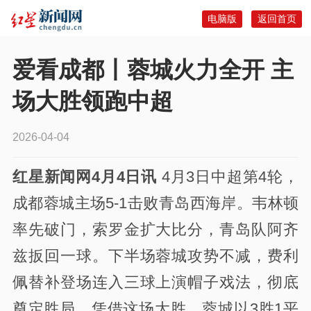
电脑版
返回首页
爱看成都丨蓉城火力全开 主
场大胜领跑中超
2026-04-04
红星新闻网4月4日讯
4月3日中超第4轮，
成都蓉城主场5-1击败青岛西海岸。韦林顿
率先破门，索罗金扩大比分，青岛队阿齐
兹扳回一球。下半场蓉城攻势不减，费利
佩替补登场连入三球上演帽子戏法，彻底
奠定胜局。凭借这场大胜，蓉城以3胜1平