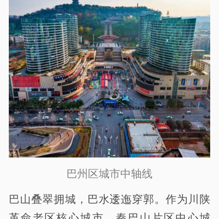
巴州区城市中轴线
巴山叠翠拥城，巴水逶迤穿郭。作为川陕
革命老区核心城市、秦巴山片区中心城