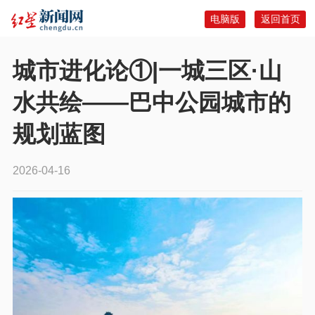
电脑版
返回首页
城市进化论①|一城三区·山
水共绘——巴中公园城市的
规划蓝图
2026-04-16