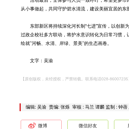
活动最后，全体参与人员一致呼吁，希望更多市
从小事做起，共同守护碧水清流，建设美丽宜居的东
东部新区将持续深化河长制“七进”宣传，以创新
过政企校社多方联动，将护水意识转化为日常习惯，让
绘就"河畅、水清、岸绿、景美"的生态画卷。
文字：吴渝
【原创版权，未经授权，严禁转载。联系电话028-86007235
编辑: 吴渝
责编: 张烁
审核 : 马兰 谭麟 监制 : 钟蓓
微博
微信好友