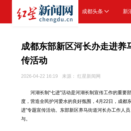
成都头条
新
原创
本地
成都东部新区河长办走进养马
国内
传活动
头条智造
2026-04-22 16:19
来源：
红星新闻网
热点专题
传真机
河湖长制“七进”活动是河湖长制宣传工作的重要
度，营造全民护河爱水的良好氛围，4月22日，成都
公示
进”专题宣传活动。东部新区养马街道河长办工作人
与。