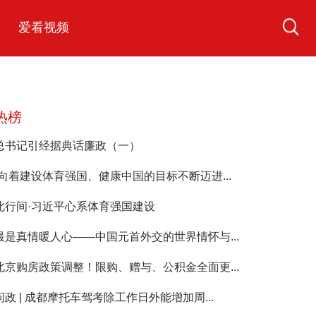
爱看视频
热榜
总书记引经据典话廉政（一）
“向着建设体育强国、健康中国的目标不断迈进...
此行间·习近平心系体育强国建设
最是真情暖人心——中国元首外交的世界情怀与...
北京购房政策调整！限购、赠与、公积金全面更...
问政 | 成都摩托车驾考除工作日外能增加周...