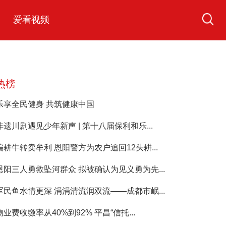
爱看视频
热榜
乐享全民健身 共筑健康中国
非遗川剧遇见少年新声 | 第十八届保利和乐...
骗耕牛转卖牟利 恩阳警方为农户追回12头耕...
恩阳三人勇救坠河群众 拟被确认为见义勇为先...
军民鱼水情更深 涓涓清流润双流——成都市岷...
物业费收缴率从40%到92% 平昌“信托...