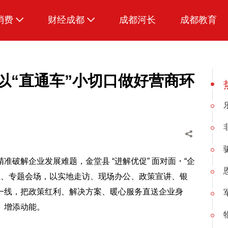
消费
财经成都
成都河长
成都教育
生活
堂以“直通车”小切口做好营商环
破解企业发展难题，金堂县 “进解优促” 面对面・“企
位、专题会场，以实地走访、现场办公、政策宣讲、银
一线，把政策红利、解决方案、暖心服务直送企业身
、增添动能。