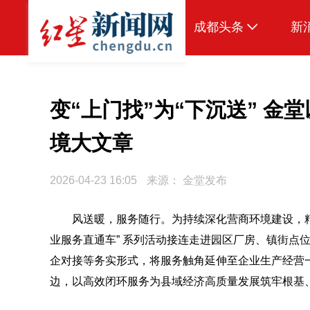
成都头条
新
原创
本地
变“上门找”为“下沉送” 金
国内
境大文章
头条智造
2026-04-23 16:05
来源：
金堂发布
热点专题
传真机
风送暖，服务随行。为持续深化营商环境建设，精准
业服务直通车” 系列活动接连走进园区厂房、镇街点
公示
企对接等务实形式，将服务触角延伸至企业生产经营
边，以高效闭环服务为县域经济高质量发展筑牢根基