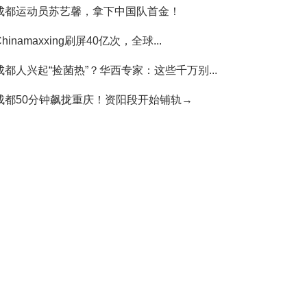
成都运动员苏艺馨，拿下中国队首金！
Chinamaxxing刷屏40亿次，全球...
成都人兴起“捡菌热”？华西专家：这些千万别...
成都50分钟飙拢重庆！资阳段开始铺轨→