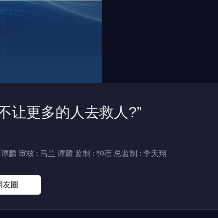
不让更多的人去救人?”
 谭麟
审核 : 马兰 谭麟 监制 : 钟蓓 总监制 : 李天翔
朋友圈