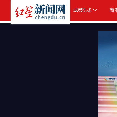
成都头条
新
原创
本地
国内
头条智造
热点专题
传真机
公示