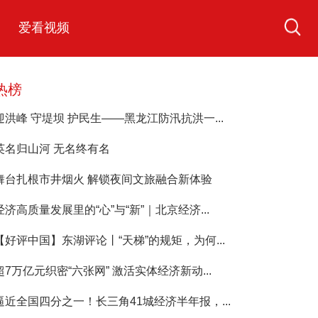
爱看视频
热榜
迎洪峰 守堤坝 护民生——黑龙江防汛抗洪一...
英名归山河 无名终有名
舞台扎根市井烟火 解锁夜间文旅融合新体验
经济高质量发展里的“心”与“新”｜北京经济...
【好评中国】东湖评论丨“天梯”的规矩，为何...
超7万亿元织密“六张网” 激活实体经济新动...
逼近全国四分之一！长三角41城经济半年报，...