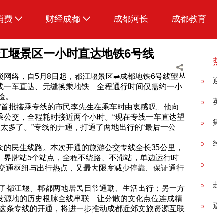
消费
财经成都
成都河长
成都教育
生活
都江堰景区一小时直达地铁6号线
网络，自5月8日起，都江堰景区⇌成都地铁6号线望丛
线一车直达、无缝换乘地铁，全程通行时间仅需约一小
验。
”首批搭乘专线的市民李先生在乘车时由衷感叹。他向
乘公交，全程耗时接近两个小时。“现在专线一车直达望
太多了。”专线的开通，打通了两地出行的“最后一公
众的民生线路。本次开通的旅游公交专线全长35公里，
、界牌站5个站点，全程不绕路、不滞站，单边运行时
、交通枢纽与出行热点，又最大限度减少停靠、保证通行
利了都江堰、郫都两地居民日常通勤、生活出行；另一方
发源地的历史根脉全线串联，让分散的文化点位连成精
，这条专线的开通，将进一步推动成都近郊文旅资源互联