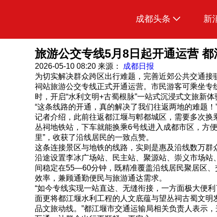
成都头条
新
原创
旅游公交专线5月8日起开通运营 
2026-05-10 08:20
来源：
成都日报
本地
为切实解决群众跨区出行难题，完善近郊公共交通接驳
祠站旅游公交专线正式开通运营。市民游客可乘坐专
国内
时，开启“水利文明+古蜀根脉”一站式沉浸式文旅新体
“这条线路的开通，真的解决了我们往返两地的难题！
头条智造
记者介绍，此前往返都江堰与郫都城区，需要多次换
丛祠地铁站，下车就能换乘6号线进入成都市区，方便
热点专题
里”，收获了沿线居民的一致点赞。
这条连接景区与地铁的线路，实则是惠及沿线数万群
传真机
沿途设置李冰广场站、民主站、聚源站、崇义市场站
间稳定在55—60分钟，既精准覆盖沿线居民聚居区
公示
效率，兼顾通勤便民与旅游通达需求。
“如今专线实现一站直达、无缝衔接，一方面极大便
面更将都江堰水利工程的人文底蕴与望丛祠古蜀文明
品文旅动线。”都江堰市交通运输局相关负责人表示