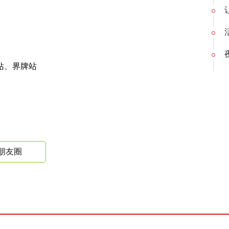
站、界牌站
朋友圈