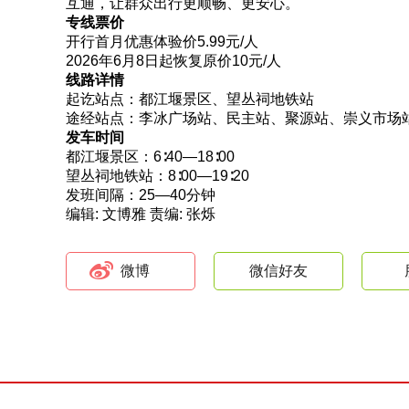
互通，让群众出行更顺畅、更安心。
专线票价
开行首月优惠体验价5.99元/人
2026年6月8日起恢复原价10元/人
线路详情
起讫站点：都江堰景区、望丛祠地铁站
途经站点：李冰广场站、民主站、聚源站、崇义市场
发车时间
都江堰景区：6∶40—18∶00
望丛祠地铁站：8∶00—19∶20
发班间隔：25—40分钟
编辑: 文博雅
责编: 张烁
微博
微信好友