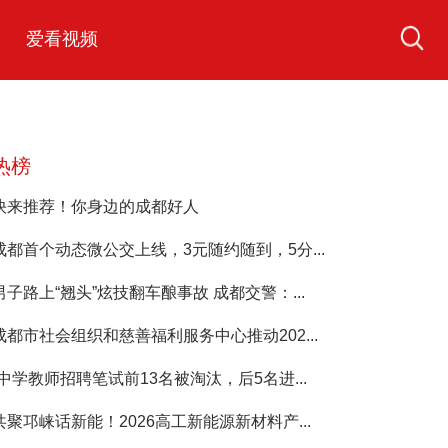
爱看视频
热榜
快来推荐！你身边的成都好人
成都首个动态微公交上线，3元随约随到，5分...
男子路上“翘头”炫技翻车酿事故 成都交警：...
成都市社会组织和慈善福利服务中心推动202...
“中学教师招聘笔试前13名被淘汰，后5名进...
共聚邛崃话新能！2026高工新能源新材料产...