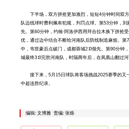
下半场，双方拼抢更加激烈，短短4分钟时间双方
队边线球时费利佩有犯规，判罚点球。第53分钟，刘
先。第60分钟，约翰·阿洛伊西用拜合拉木换下拼抢
优，通过边中结合不断给河南队后防线制造麻烦。第7
中，韦世豪后点破门，成都蓉城2∶0领先。第90分
城最终3∶0完胜河南队，时隔两年后，在凤凰山翻过
接下来，5月15日球队将客场挑战2025赛季的
中超连胜纪录。
编辑: 文博雅
责编: 张烁