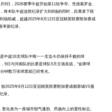
9日，2026赛季中超开始第11轮争夺。凭借索罗金、
南，将本队中超连胜纪录扩大到8场的同时，距离拿下联
迷到场助威，超越2025年8月12日亚冠精英联赛附加赛成
上座率新纪录。
平，是中超16支球队中唯一一支迄今仍保持不败的球
人，9日与河南队的比赛是球队5月主场首战，“金牌球
1分钟数万张球票就已经售光。
较2025年8月12日亚冠精英联赛附加赛成都蓉城VS曼
率纪录。
，更化身为一座城市朝气蓬勃、昂扬向上的显性标志。