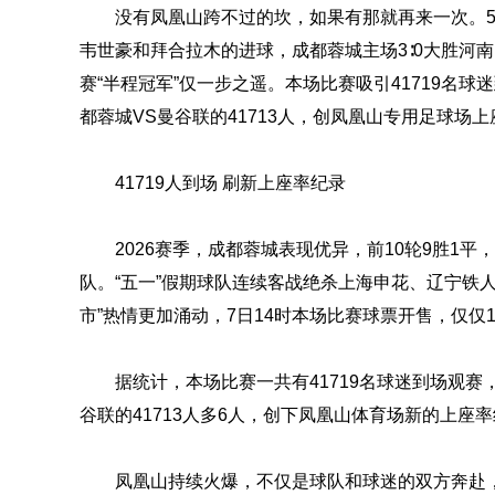
没有凤凰山跨不过的坎，如果有那就再来一次。5月
韦世豪和拜合拉木的进球，成都蓉城主场3∶0大胜河
赛“半程冠军”仅一步之遥。本场比赛吸引41719名球
都蓉城VS曼谷联的41713人，创凤凰山专用足球场
41719人到场 刷新上座率纪录
2026赛季，成都蓉城表现优异，前10轮9胜1
队。“五一”假期球队连续客战绝杀上海申花、辽宁铁
市”热情更加涌动，7日14时本场比赛球票开售，仅仅
据统计，本场比赛一共有41719名球迷到场观赛，
谷联的41713人多6人，创下凤凰山体育场新的上座
凤凰山持续火爆，不仅是球队和球迷的双方奔赴