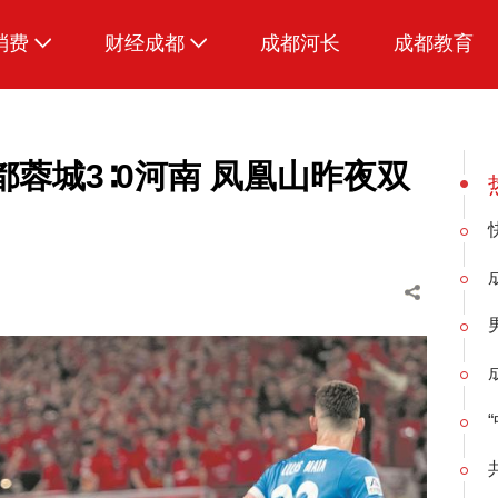
消费
财经成都
成都河长
成都教育
生活
都蓉城3∶0河南 凤凰山昨夜双