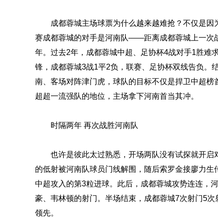
成都蓉城主场球票为什么越来越难抢？不仅是因
赛成都蓉城的对手是河南队——距离成都蓉城上一次战胜对
年。过去2年，成都蓉城中超、足协杯4战对手1胜难求
锋，成都蓉城3战1平2负，联赛、足协杯双线告负。
南、客场对阵津门虎，球队的目标不仅是捍卫中超榜
超超一流强队的地位，主场拿下河南首当其冲。
时隔两年 再次战胜河南队
也许是彼此太过熟悉，开场两队没有试探就开启
的低射被河南队球员门线解围，随后索罗金接廖力生传
中超攻入的第3粒进球。此后，成都蓉城攻势连连，
豪、韦林顿的射门。半场结束，成都蓉城7次射门5次射
领先。