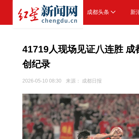
成都头条
新
原创
本地
41719人现场见证八连胜 成
国内
创纪录
头条智造
2026-05-10 08:30
来源：
成都日报
热点专题
传真机
公示