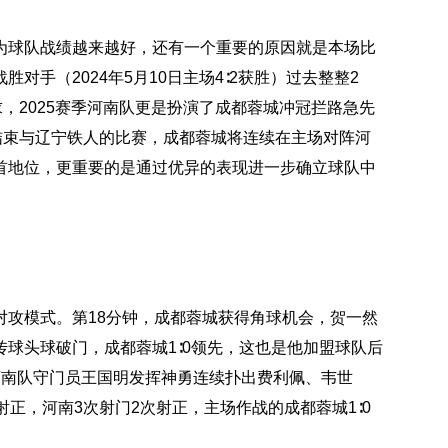
为球队战绩越来越好，还有一个重要的原因就是本场比
手（2024年5月10日主场4∶2获胜）过去整整2
，2025赛季河南队更是扮演了成都蓉城冲冠拦路急先
结束与辽宁铁人的比赛，成都蓉城将连续在主场对阵河
首地位，更重要的是通过优异的表现进一步确立球队中
对攻模式。第18分钟，成都蓉城获得角球机会，贺一然
球头球破门，成都蓉城1∶0领先，这也是他加盟球队后
河南队守门员王国明发挥神勇连续扑出费利佩、韦世
正，河南3次射门2次射正，主场作战的成都蓉城1∶0