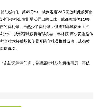
就3次射门。第49分钟，裁判观看VAR回放判此前河南
殿座飞身扑出古斯塔沃罚出的点球，成都蓉城仍1∶0领
受伤的费利佩。虽然少了费利佩，但成都蓉城仍全面占
4分钟，成都蓉城获得角球机会，韦林顿·席尔瓦边路传
钟，拜合拉木接后场长传晃开防守球员推射成功，成都蓉
河南这道坎。
又一“苦主”天津津门虎，希望届时球队能再接再厉，再破