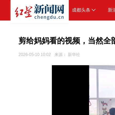
成都头条
新
原创
本地
剪给妈妈看的视频，当然全
国内
2026-05-10 10:02
来源：
新华社
头条智造
热点专题
传真机
公示