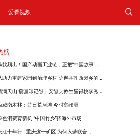
爱看视频
热榜
爆款频出！国产动画工业链，正把“中国故事”...
从助力重建家园到治理乡村 萨迦县扎西岗乡的...
情满天山 援疆印记⑲丨安徽支教生赢得桃李秀...
西藏南木林：昔日荒河滩 今时富绿洲
绿色消费育新机 “中国竹乡”拓海外市场
长江十年行 | 重庆这一矿区 为何入选联合...