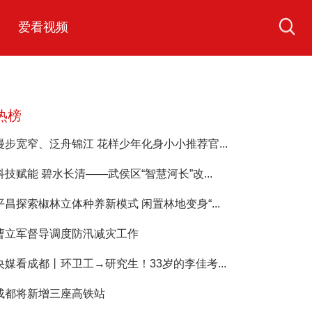
爱看视频
热榜
漫步宽窄、泛舟锦江 花样少年化身小小推荐官...
科技赋能 碧水长清——武侯区“智慧河长”改...
平昌探索椒林立体种养新模式 闲置林地变身“...
曹立军督导调度防汛减灾工作
央媒看成都丨环卫工→研究生！33岁的李佳考...
成都将新增三座高铁站