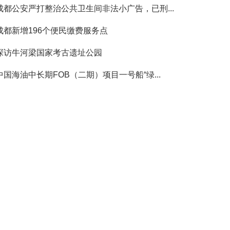
成都公安严打整治公共卫生间非法小广告，已刑...
成都新增196个便民缴费服务点
探访牛河梁国家考古遗址公园
中国海油中长期FOB（二期）项目一号船“绿...