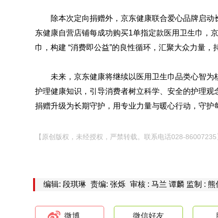
除本次定向捐赠外，京东健康联合爱心品牌启动长
东健康自营店铺每成功购买1单指定款医用卫生巾，
巾，构建 “消费即公益”的良性循环，汇聚大众力量
未来，京东健康将继续以医用卫生巾品类心智为
护理健康知识，引导消费者树立科学、安全的护理观
捐赠升级为长期守护，用专业力量与暖心行动，守护
【原创版权，未经授权，严禁转载。联系电话028-86007235
编辑: 段琪琳
责编: 张烁
审核 : 马兰 谭麟 监制 : 
微博
微信好友