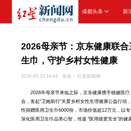
成都头条
新
原创
本地
2026母亲节：京东健康联
国内
生巾，守护乡村女性健康
头条智造
2026-05-10 16:44
来源：
红星新闻网
热点专题
传真机
2026年母亲节来临之际，京东健康携手稳健医
会，发起“卫她前行”关爱乡村女性生理健康公益行动
公示
性捐赠医用卫生巾6000份，市场价值超12万元，
深化医用卫生巾品类心智，传递 “医用级更安全”的健