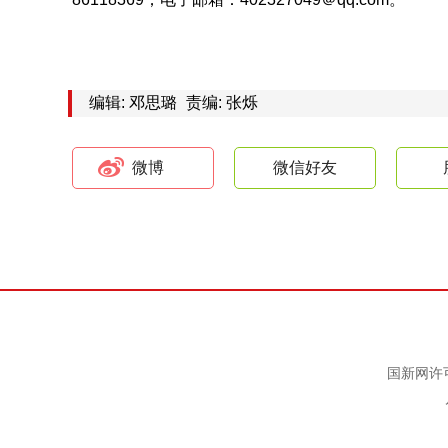
编辑: 邓思璐
责编: 张烁
微博
微信好友
国新网许可