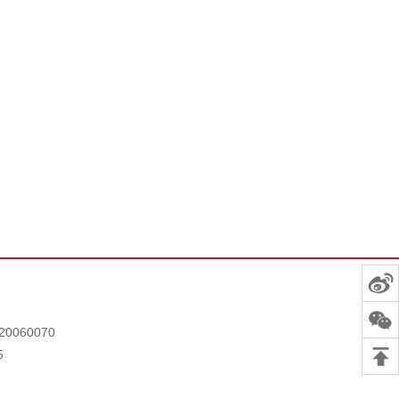
0060070
5