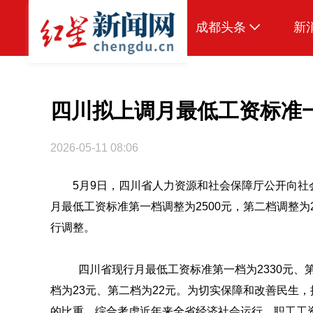
成都头条
新
原创
本地
四川拟上调月最低工资标准一档
国内
2026-05-11 08:06
头条智造
5月9日，四川省人力资源和社会保障厅公开向
热点专题
月最低工资标准第一档调整为2500元，第二档调整为
传真机
行调整。
公示
四川省现行月最低工资标准第一档为2330元、
档为23元、第二档为22元。为切实保障和改善民生
的比重，综合考虑近年来全省经济社会运行、职工工