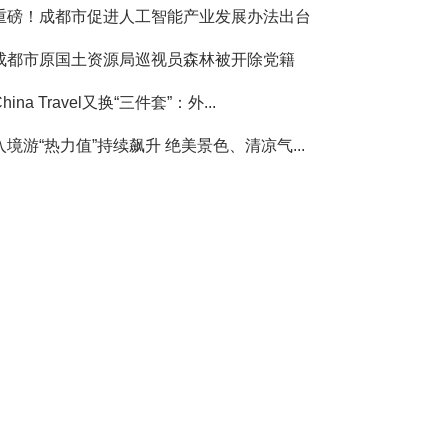
重磅！成都市促进人工智能产业发展办法出台
成都市原国土资源局巡视员森林被开除党籍
China Travel又换“三件套”：外...
入境游“热力值”持续飙升 绝美景色、清凉气...