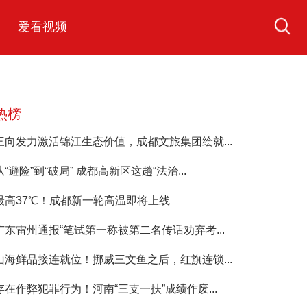
爱看视频
热榜
三向发力激活锦江生态价值，成都文旅集团绘就...
从“避险”到“破局” 成都高新区这趟“法治...
最高37℃！成都新一轮高温即将上线
广东雷州通报“笔试第一称被第二名传话劝弃考...
山海鲜品接连就位！挪威三文鱼之后，红旗连锁...
存在作弊犯罪行为！河南“三支一扶”成绩作废...