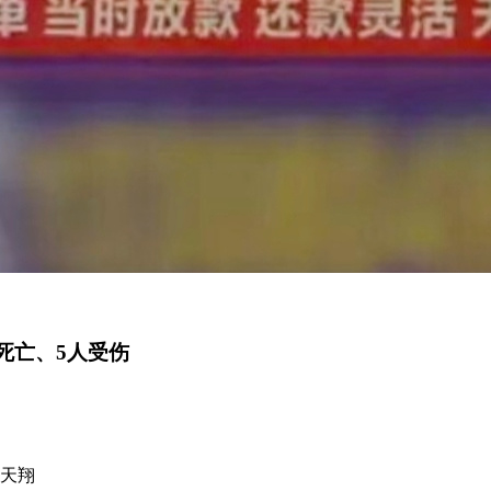
死亡、5人受伤
李天翔