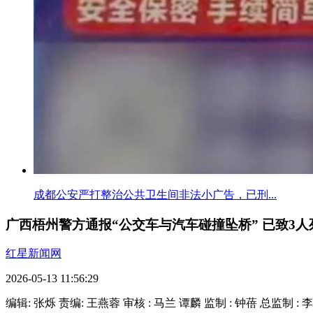
成都公安严打整治公共卫生间非法小广告，已刑...
广西梧州警方通报“公交车与汽车碰撞坠桥” 已致3人
红星新闻网
2026-05-13 11:56:29
编辑: 张烁
责编: 王燕蓉
审核 : 马兰 谭麟 监制 : 钟蓓 总监制 : 