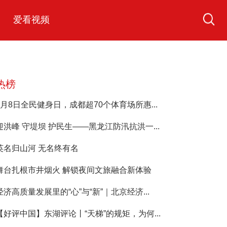
爱看视频
热榜
8月8日全民健身日，成都超70个体育场所惠...
迎洪峰 守堤坝 护民生——黑龙江防汛抗洪一...
英名归山河 无名终有名
舞台扎根市井烟火 解锁夜间文旅融合新体验
经济高质量发展里的“心”与“新”｜北京经济...
【好评中国】东湖评论丨“天梯”的规矩，为何...