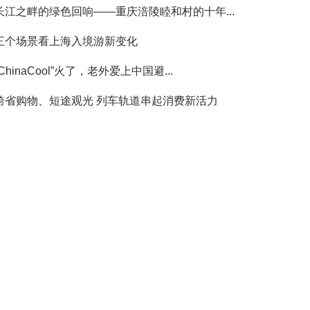
长江之畔的绿色回响——重庆涪陵睦和村的十年...
三个场景看上海入境游新变化
“ChinaCool”火了，老外爱上中国避...
跨省购物、短途观光 列车轨道串起消费新活力