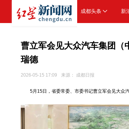
成都头条
新
原创
本地
曹立军会见大众汽车集团（
国内
瑞德
头条智造
2026-05-15 17:09
来源：
成都日报
热点专题
传真机
5
月
15
日，省委常委、市委书记曹立军会见大众
公示