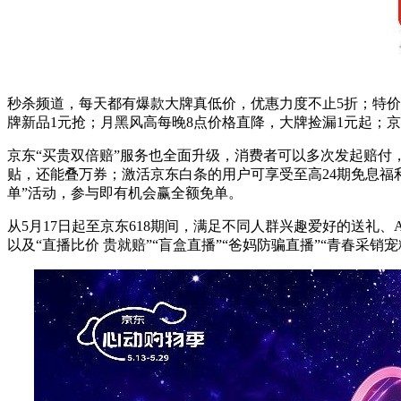
秒杀频道，每天都有爆款大牌真低价，优惠力度不止5折；特价
牌新品1元抢；月黑风高每晚8点价格直降，大牌捡漏1元起；
京东“买贵双倍赔”服务也全面升级，消费者可以多次发起赔付，
贴，还能叠万券；激活京东白条的用户可享受至高24期免息福
单”活动，参与即有机会赢全额免单。
从5月17日起至京东618期间，满足不同人群兴趣爱好的送礼、
以及“直播比价 贵就赔”“盲盒直播”“爸妈防骗直播”“青春采销