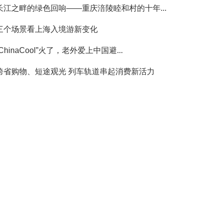
长江之畔的绿色回响——重庆涪陵睦和村的十年...
三个场景看上海入境游新变化
“ChinaCool”火了，老外爱上中国避...
跨省购物、短途观光 列车轨道串起消费新活力