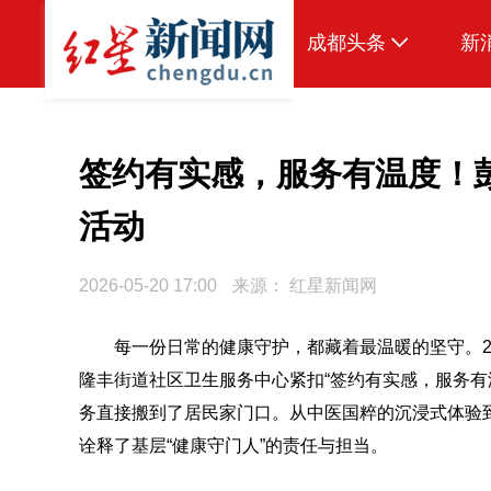
成都头条
新
原创
本地
签约有实感，服务有温度！
国内
活动
头条智造
2026-05-20 17:00
来源：
红星新闻网
热点专题
传真机
每一份日常的健康守护，都藏着最温暖的坚守。202
隆丰街道社区卫生服务中心紧扣“签约有实感，服务有
公示
务直接搬到了居民家门口。从中医国粹的沉浸式体验
诠释了基层“健康守门人”的责任与担当。