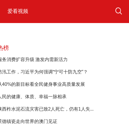
爱看视频
热榜
服务消费扩容升级 激发内需新活力
防汛工作，习近平为何强调“宁可十防九空”？
从40%的新目标看全民健身事业高质量发展
人民的健康、体质、幸福一脉相承
陕西柞水泥石流灾害已致2人死亡，仍有1人失...
景德镇瓷走向世界的澳门见证