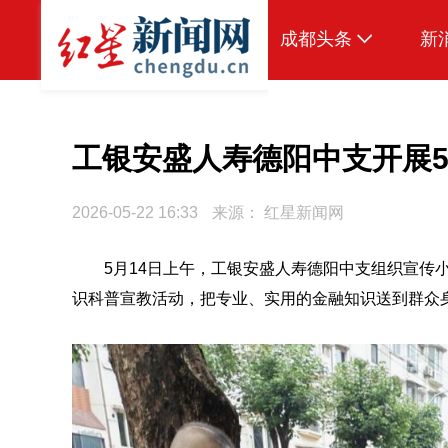
成都头条
新
原创
本地
工银安盛人寿德阳中支开展5
国内
2026-05-22 16:33
来源：
红星新闻网
头条智造
5月14日上午，工银安盛人寿德阳中支组织宣传
热点专题
识科普宣教活动，把专业、实用的金融知识送到群众
传真机
公示