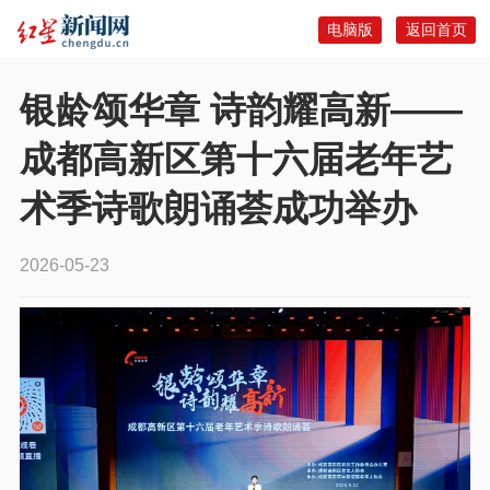
电脑版
返回首页
银龄颂华章 诗韵耀高新——
成都高新区第十六届老年艺
术季诗歌朗诵荟成功举办
2026-05-23