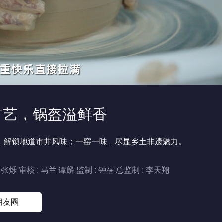
承古艺，锅盔溢鲜香
，解锁地道市井风味；一窑一味，尽显乡土非遗魅力。
 张烁
审核 : 马兰 谭麟 监制 : 钟蓓 总监制 : 李天翔
朋友圈