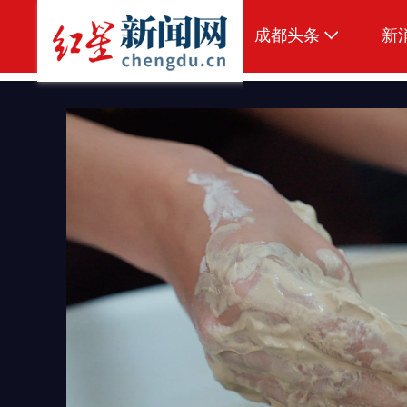
成都头条
新
原创
本地
国内
头条智造
热点专题
传真机
公示