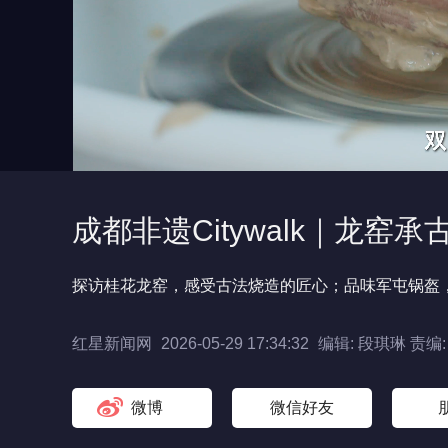
成都非遗Citywalk｜龙窑
探访桂花龙窑，感受古法烧造的匠心；品味军屯锅盔
红星新闻网
2026-05-29 17:34:32
编辑: 段琪琳
责编:
微博
微信好友