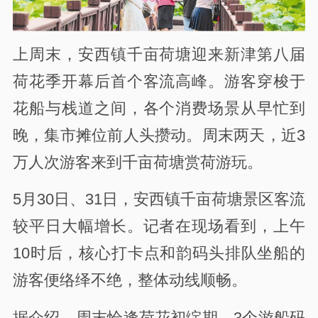
上周末，安西镇千亩荷塘迎来新津第八届
荷花季开幕后首个客流高峰。游客穿梭于
花船与栈道之间，各个消费场景从早忙到
晚，集市摊位前人头攒动。周末两天，近3
万人次游客来到千亩荷塘赏荷游玩。
5月30日、31日，安西镇千亩荷塘景区客流
较平日大幅增长。记者在现场看到，上午
10时后，核心打卡点和韵码头排队坐船的
游客便络绎不绝，整体动线顺畅。
据介绍，周末恰逢荷花初绽期，3个游船码