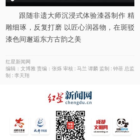
跟随非遗大师沉浸式体验漆器制作 精
雕细琢，反复打磨 以匠心润器物，在斑驳
漆色间邂逅东方古韵之美
红星新闻网
编辑：文博雅 责编：张烁 审核 : 马兰 谭麟 监制 : 钟蓓 总监
制 : 李天翔