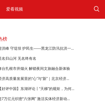
爱看视频
热榜
迎洪峰 守堤坝 护民生——黑龙江防汛抗洪一...
英名归山河 无名终有名
舞台扎根市井烟火 解锁夜间文旅融合新体验
经济高质量发展里的“心”与“新”｜北京经济...
【好评中国】东湖评论丨“天梯”的规矩，为何...
超7万亿元织密“六张网” 激活实体经济新动...