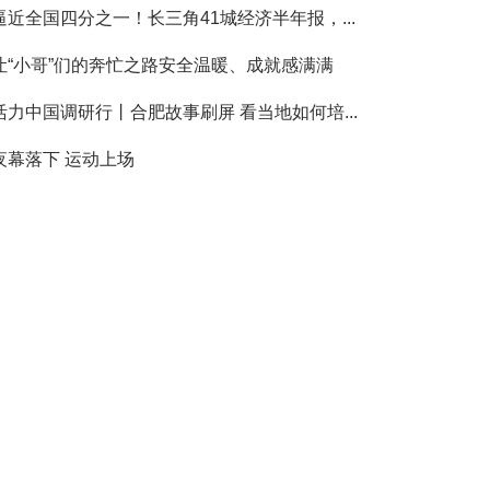
逼近全国四分之一！长三角41城经济半年报，...
让“小哥”们的奔忙之路安全温暖、成就感满满
活力中国调研行丨合肥故事刷屏 看当地如何培...
夜幕落下 运动上场