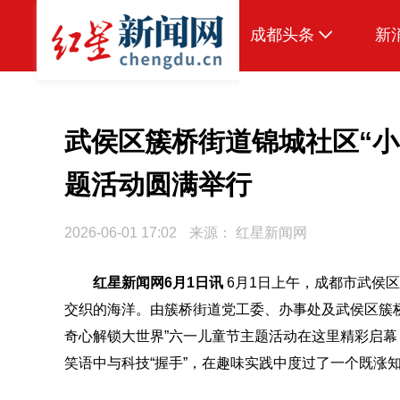
成都头条
新
原创
本地
武侯区簇桥街道锦城社区“小
国内
题活动圆满举行
头条智造
2026-06-01 17:02
来源：
红星新闻网
热点专题
传真机
红星新闻网6月1日讯
6月1日上午，成都市武侯
交织的海洋。由簇桥街道党工委、办事处及武侯区簇
公示
奇心解锁大世界”六一儿童节主题活动在这里精彩启幕
笑语中与科技“握手”，在趣味实践中度过了一个既涨