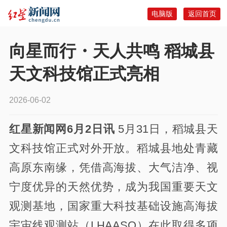
电脑版
返回首页
向星而行・天人共鸣 稻城县
天文科技馆正式亮相
2026-06-02
红星新闻网6月2日讯
5月31日，稻城县天
文科技馆正式对外开放。稻城县地处青藏
高原东南缘，凭借高海拔、大气洁净、视
宁度优异的天然优势，成为我国重要天文
观测基地，国家重大科技基础设施高海拔
宇宙线观测站（LHAASO）在此取得多项