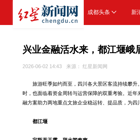
成都头条
新
原创
本地
兴业金融活水来，都江堰峨
国内
2026-06-02 14:43
来源：
红星新闻网
头条智造
旅游旺季如约而至，四川各大景区客流持续攀升
热点专题
时，也面临着资金周转与运营保障的双重考验。近年
传真机
融方案助力两地重点文旅企业稳运转、提品质，为四
公示
都江堰