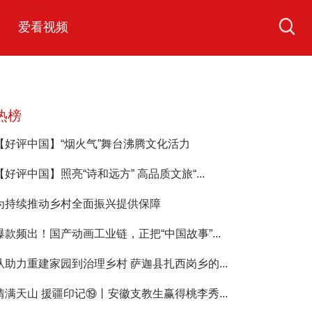
爱看视频
热榜
【好评中国】“烟火气”舞台沸腾文化活力
【好评中国】照亮“诗和远方” 高品质文旅“...
为持续推动乡村全面振兴提供保障
爆款频出！国产动画工业链，正把“中国故事”...
从助力重建家园到治理乡村 萨迦县扎西岗乡的...
情满天山 援疆印记⑲丨安徽支教生赢得桃李秀...