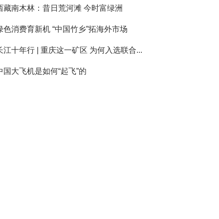
西藏南木林：昔日荒河滩 今时富绿洲
绿色消费育新机 “中国竹乡”拓海外市场
长江十年行 | 重庆这一矿区 为何入选联合...
中国大飞机是如何“起飞”的