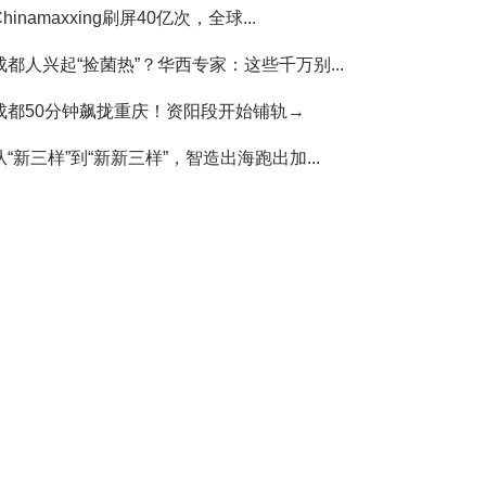
Chinamaxxing刷屏40亿次，全球...
成都人兴起“捡菌热”？华西专家：这些千万别...
成都50分钟飙拢重庆！资阳段开始铺轨→
从“新三样”到“新新三样”，智造出海跑出加...