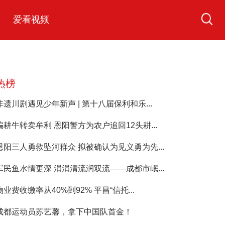
爱看视频
热榜
非遗川剧遇见少年新声 | 第十八届保利和乐...
骗耕牛转卖牟利 恩阳警方为农户追回12头耕...
恩阳三人勇救坠河群众 拟被确认为见义勇为先...
军民鱼水情更深 涓涓清流润双流——成都市岷...
物业费收缴率从40%到92% 平昌“信托...
成都运动员苏艺馨，拿下中国队首金！