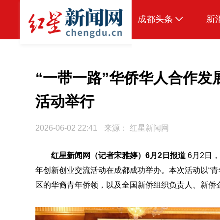
成都头条
新
原创
本地
“一带一路”华侨华人合作发
国内
活动举行
头条智造
2026-06-02 22:41
来源：
红星新闻网
热点专题
传真机
红星新闻网（记者宋雅婷）6月2日报道
6月2日，
年创新创业交流活动在成都成功举办。本次活动以“青
公示
区的华裔青年侨领，以及全国新侨组织负责人、新侨