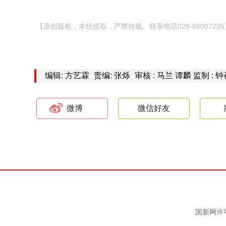
【原创版权，未经授权，严禁转载。联系电话028-86007235
编辑: 方艺霖
责编: 张烁
审核 : 马兰 谭麟 监制 : 
微博
微信好友
国新网许可