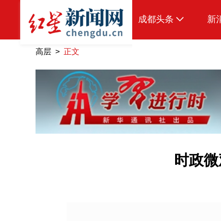
成都头条
新
原创
高层 >
正文
本地
国内
头条智造
热点专题
传真机
时政微
公示