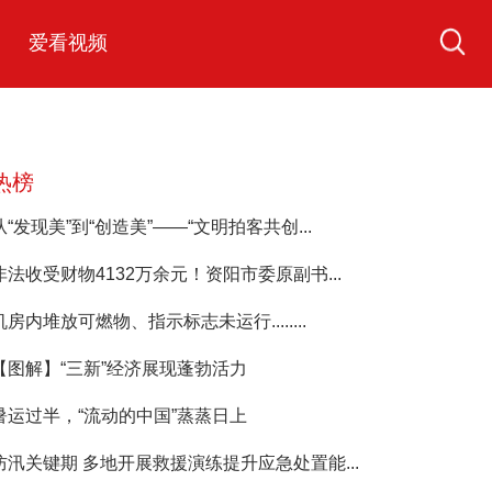
爱看视频
热榜
从“发现美”到“创造美”——“文明拍客共创...
非法收受财物4132万余元！资阳市委原副书...
机房内堆放可燃物、指示标志未运行........
【图解】“三新”经济展现蓬勃活力
暑运过半，“流动的中国”蒸蒸日上
防汛关键期 多地开展救援演练提升应急处置能...