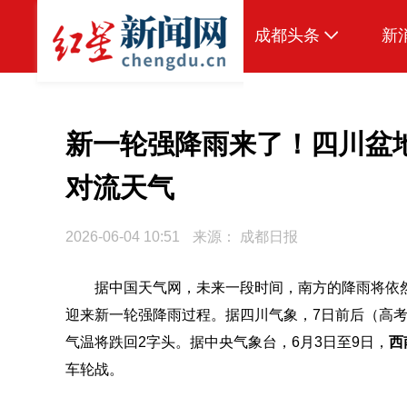
成都头条
新
原创
本地
新一轮强降雨来了！四川盆
国内
对流天气
头条智造
2026-06-04 10:51
来源：
成都日报
热点专题
传真机
据中国天气网，
未来一段时间，南方的降雨将依
迎来新一轮强降雨过程。据四川气象，7日前后（高
公示
气温将跌回2字头。
据中央气象台，6月3日至9日，
西
车轮战。