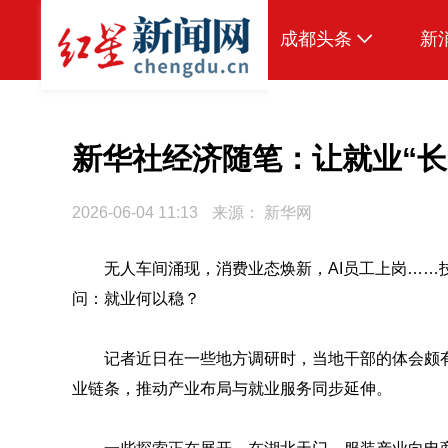
成都头条
新
原创
本地
新华社经济随笔：让就业“长
国内
2026-06-04 11:13
来源：
新华网
头条智造
无人车间涌现，消费业态焕新，AI员工上岗……
热点专题
问：就业何以稳？
传真机
公示
记者近日在一些地方调研时，当地干部的体会颇有
业链条，推动产业布局与就业服务同步延伸。