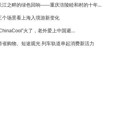
长江之畔的绿色回响——重庆涪陵睦和村的十年...
三个场景看上海入境游新变化
“ChinaCool”火了，老外爱上中国避...
跨省购物、短途观光 列车轨道串起消费新活力