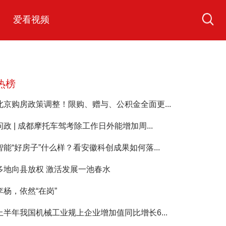
爱看视频
热榜
北京购房政策调整！限购、赠与、公积金全面更...
问政 | 成都摩托车驾考除工作日外能增加周...
智能“好房子”什么样？看安徽科创成果如何落...
多地向县放权 激活发展一池春水
李杨，依然“在岗”
上半年我国机械工业规上企业增加值同比增长6...