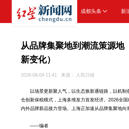
成都头条
新
原创
本地
从品牌集聚地到潮流策源地
国内
新变化）
头条智造
2026-06-04 11:41
来源：
人民日报
热点专题
传真机
以场景更新聚人气，以生态焕新通链路，以机制
仓创新保税模式，上海多维发力首发经济。2026全国
公示
内外品牌新品接力登场。上海正加速从品牌集聚地向
——编者