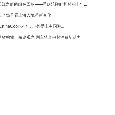
长江之畔的绿色回响——重庆涪陵睦和村的十年...
三个场景看上海入境游新变化
“ChinaCool”火了，老外爱上中国避...
跨省购物、短途观光 列车轨道串起消费新活力