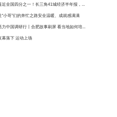
逼近全国四分之一！长三角41城经济半年报，...
让“小哥”们的奔忙之路安全温暖、成就感满满
活力中国调研行丨合肥故事刷屏 看当地如何培...
夜幕落下 运动上场