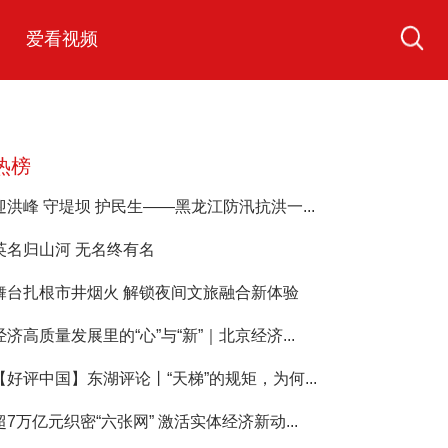
爱看视频
热榜
迎洪峰 守堤坝 护民生——黑龙江防汛抗洪一...
英名归山河 无名终有名
舞台扎根市井烟火 解锁夜间文旅融合新体验
经济高质量发展里的“心”与“新”｜北京经济...
【好评中国】东湖评论丨“天梯”的规矩，为何...
超7万亿元织密“六张网” 激活实体经济新动...