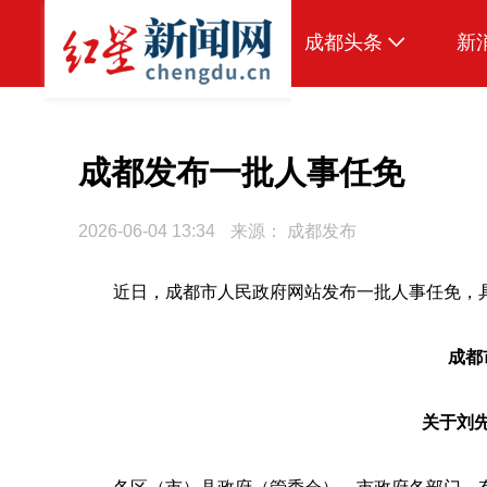
成都头条
新
原创
本地
成都发布一批人事任免
国内
2026-06-04 13:34
来源：
成都发布
头条智造
近日，成都市人民政府网站发布一批人事任免，
热点专题
传真机
成都
公示
关于刘