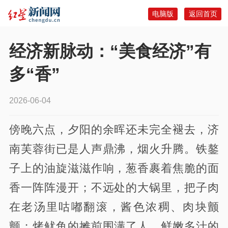
电脑版
返回首页
经济新脉动：“美食经济”有
多“香”
2026-06-04
傍晚六点，夕阳的余晖还未完全褪去，济
南芙蓉街已是人声鼎沸，烟火升腾。铁鏊
子上的油旋滋滋作响，葱香裹着焦脆的面
香一阵阵漫开；不远处的大锅里，把子肉
在老汤里咕嘟翻滚，酱色浓稠、肉块颤
颤；烤鱿鱼的摊前围满了人，鲜嫩多汁的