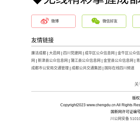
微博
微信好友
友情链接
廉洁成都
|
大邑网
|
四川党建网
|
成华区公众信息网
|
金牛区公众信
网
|
新津县公众信息网
|
蒲江县公众信息网
|
金堂县公众信息网
|
青
成都市公安局交通管理
|
成都公共交通集团
|
国际在线四川频道
关
版权所
Copyright2023 www.chengdu.cn 
国新网许可证编号：5
川公网安备 51010