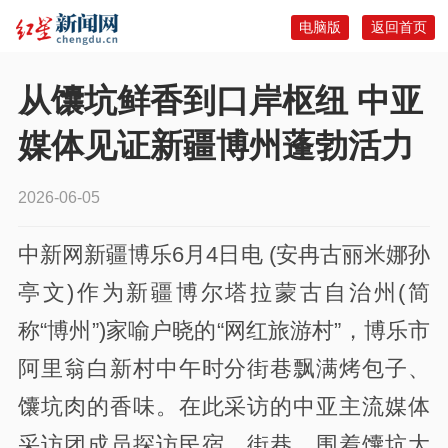
电脑版
返回首页
从馕坑鲜香到口岸枢纽 中亚
媒体见证新疆博州蓬勃活力
2026-06-05
中新网新疆博乐6月4日电 (安冉古丽米娜孙
亭文)作为新疆博尔塔拉蒙古自治州(简
称“博州”)家喻户晓的“网红旅游村”，博乐市
阿里翁白新村中午时分街巷飘满烤包子、
馕坑肉的香味。在此采访的中亚主流媒体
采访团成员探访民宿、街巷，围着馕坑大