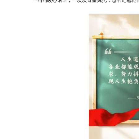
一句句暖心话语，一次次寄望嘱托，总书记勉励