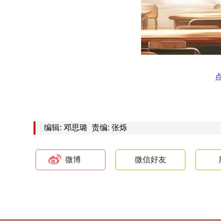
编辑: 邓思璐
责编: 张烁
微博
微信好友