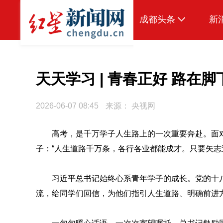
成都头条
新
原创
本地
天天学习 | 青春正好 路在脚
国内
2026-06-07 08:45
来源：
央视网
头条智造
高考，是千万学子人生路上的一次重要奔赴。面
热点专题
子：“人生道路千万条，各行各业都能成才。只要矢志
传真机
公示
习近平总书记始终心系青年学子的成长。党的十
流，给同学们回信，为他们指引人生道路、明确前进