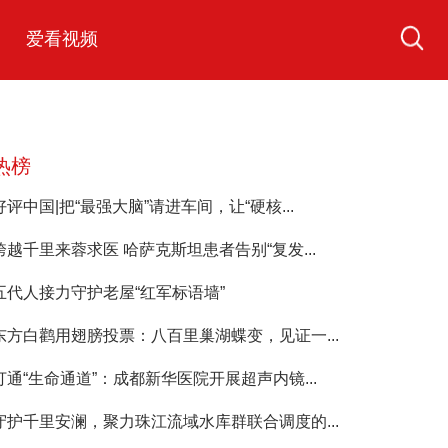
爱看视频
热榜
好评中国|把“最强大脑”请进车间，让“硬核...
跨越千里来蓉求医 哈萨克斯坦患者告别“复发...
五代人接力守护老屋“红军标语墙”
东方白鹳用翅膀投票：八百里巢湖蝶变，见证一...
打通“生命通道”：成都新华医院开展超声内镜...
守护千里安澜，聚力珠江流域水库群联合调度的...